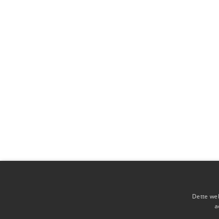
Copyright 2026 - Pilanto Aps
Dette web
a