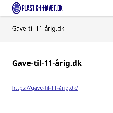
Gave-til-11-årig.dk
Gave-til-11-årig.dk
https://gave-til-11-årig.dk/