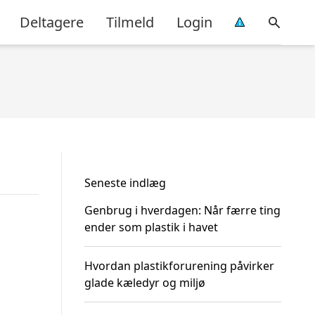
Deltagere
Tilmeld
Login
Seneste indlæg
Genbrug i hverdagen: Når færre ting
ender som plastik i havet
Hvordan plastikforurening påvirker
glade kæledyr og miljø