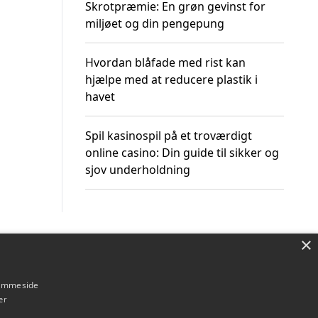
Skrotpræmie: En grøn gevinst for
miljøet og din pengepung
Hvordan blåfade med rist kan
hjælpe med at reducere plastik i
havet
Spil kasinospil på et troværdigt
online casino: Din guide til sikker og
sjov underholdning
×
Om / kontakt
Blog
Betingelser
hjemmeside
er