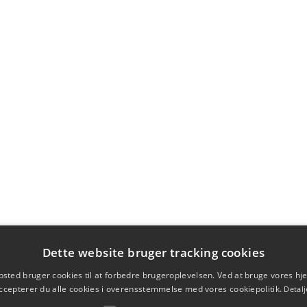
Dette website bruger tracking cookies
sted bruger cookies til at forbedre brugeroplevelsen. Ved at bruge vores 
ccepterer du alle cookies i overensstemmelse med vores cookiepolitik.
Detalj