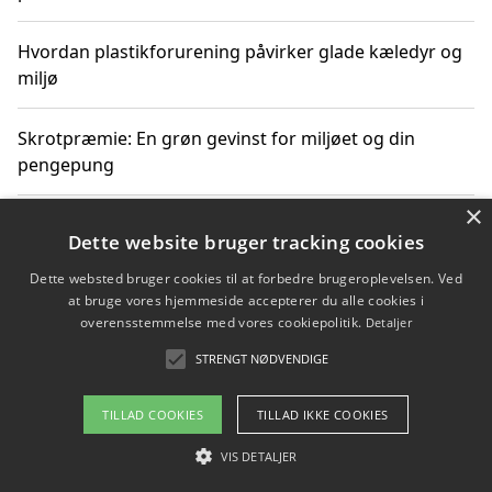
Hvordan plastikforurening påvirker glade kæledyr og
miljø
Skrotpræmie: En grøn gevinst for miljøet og din
pengepung
×
Hvordan blåfade med rist kan hjælpe med at reducere
Dette website bruger tracking cookies
plastik i havet
Dette websted bruger cookies til at forbedre brugeroplevelsen. Ved
at bruge vores hjemmeside accepterer du alle cookies i
Spil kasinospil på et troværdigt online casino: Din
overensstemmelse med vores cookiepolitik.
Detaljer
guide til sikker og sjov underholdning
STRENGT NØDVENDIGE
TILLAD COOKIES
TILLAD IKKE COOKIES
Copyright 2026 - Pilanto Aps
VIS DETALJER
Om / kontakt
Blog
Betingelser