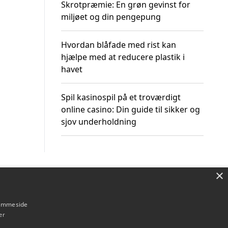
Skrotpræmie: En grøn gevinst for
miljøet og din pengepung
Hvordan blåfade med rist kan
hjælpe med at reducere plastik i
havet
Spil kasinospil på et troværdigt
online casino: Din guide til sikker og
sjov underholdning
×
Om / kontakt
Blog
Betingelser
hjemmeside
er