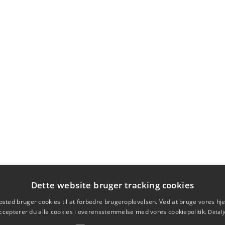
Dette website bruger tracking cookies
sted bruger cookies til at forbedre brugeroplevelsen. Ved at bruge vores 
ccepterer du alle cookies i overensstemmelse med vores cookiepolitik.
Detalj