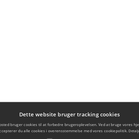
Dette website bruger tracking cookies
sted bruger cookies til at forbedre brugeroplevelsen. Ved at bruge vores 
ccepterer du alle cookies i overensstemmelse med vores cookiepolitik.
Detalj