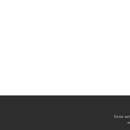
Copyright 2026 - Pilanto Aps
Dette web
a