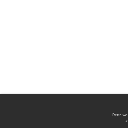
Copyright 2026 - Pilanto Aps
Dette web
a