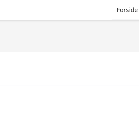
Forside