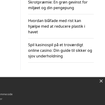
Skrotpræmie: En grøn gevinst for
miljøet og din pengepung
Hvordan blåfade med rist kan
hjælpe med at reducere plastik i
havet
Spil kasinospil på et troværdigt
online casino: Din guide til sikker og
sjov underholdning
×
Om / kontakt
Blog
Betingelser
hjemmeside
er