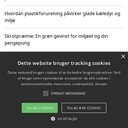
Hvordan plastikforurening påvirker glade kæledyr og
miljø
Skrotpræmie: En grøn gevinst for miljøet og din
pengepung
×
Hvordan blåfade med rist kan hjælpe med at reducere
Dette website bruger tracking cookies
plastik i havet
Dette websted bruger cookies til at forbedre brugeroplevelsen. Ved
at bruge vores hjemmeside accepterer du alle cookies i
Spil kasinospil på et troværdigt online casino: Din
overensstemmelse med vores cookiepolitik.
Detaljer
guide til sikker og sjov underholdning
STRENGT NØDVENDIGE
TILLAD COOKIES
TILLAD IKKE COOKIES
Copyright 2026 - Pilanto Aps
VIS DETALJER
Om / kontakt
Blog
Betingelser