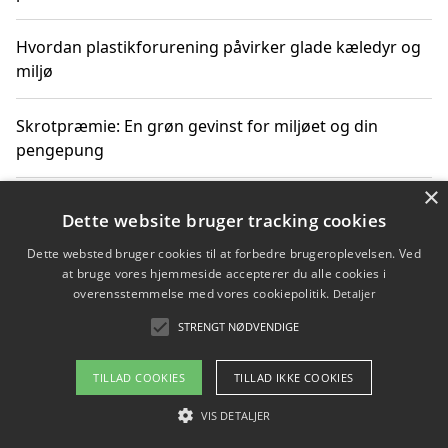
Hvordan plastikforurening påvirker glade kæledyr og
miljø
Skrotpræmie: En grøn gevinst for miljøet og din
pengepung
×
Hvordan blåfade med rist kan hjælpe med at reducere
Dette website bruger tracking cookies
plastik i havet
Dette websted bruger cookies til at forbedre brugeroplevelsen. Ved
at bruge vores hjemmeside accepterer du alle cookies i
Spil kasinospil på et troværdigt online casino: Din
overensstemmelse med vores cookiepolitik.
Detaljer
guide til sikker og sjov underholdning
STRENGT NØDVENDIGE
TILLAD COOKIES
TILLAD IKKE COOKIES
Copyright 2026 - Pilanto Aps
VIS DETALJER
Om / kontakt
Blog
Betingelser