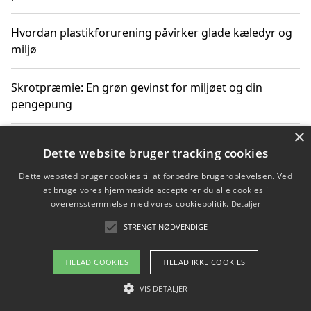
Hvordan plastikforurening påvirker glade kæledyr og
miljø
Skrotpræmie: En grøn gevinst for miljøet og din
pengepung
×
Hvordan blåfade med rist kan hjælpe med at reducere
Dette website bruger tracking cookies
plastik i havet
Dette websted bruger cookies til at forbedre brugeroplevelsen. Ved
at bruge vores hjemmeside accepterer du alle cookies i
Spil kasinospil på et troværdigt online casino: Din
overensstemmelse med vores cookiepolitik.
Detaljer
guide til sikker og sjov underholdning
STRENGT NØDVENDIGE
TILLAD COOKIES
TILLAD IKKE COOKIES
Copyright 2026 - Pilanto Aps
VIS DETALJER
Om / kontakt
Blog
Betingelser