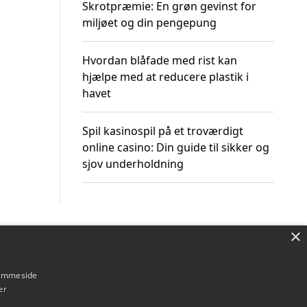
Skrotpræmie: En grøn gevinst for
miljøet og din pengepung
Hvordan blåfade med rist kan
hjælpe med at reducere plastik i
havet
Spil kasinospil på et troværdigt
online casino: Din guide til sikker og
sjov underholdning
×
Om / kontakt
Blog
Betingelser
hjemmeside
er