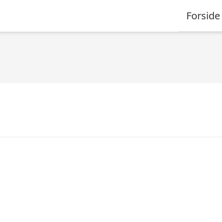
Forside