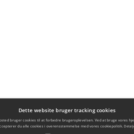
Dette website bruger tracking cookies
sted bruger cookies til at forbedre brugeroplevelsen. Ved at bruge vores 
ccepterer du alle cookies i overensstemmelse med vores cookiepolitik.
Detalj