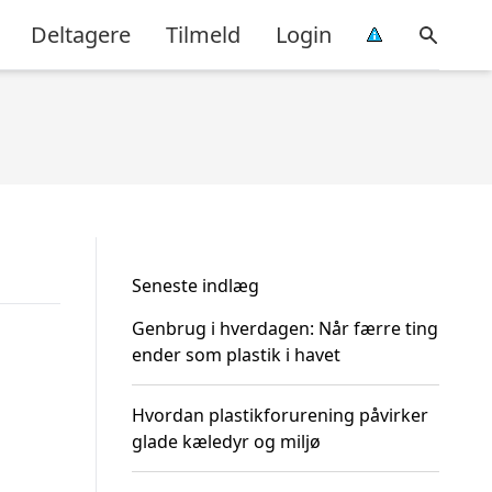
Deltagere
Tilmeld
Login
Seneste indlæg
Genbrug i hverdagen: Når færre ting
ender som plastik i havet
Hvordan plastikforurening påvirker
glade kæledyr og miljø