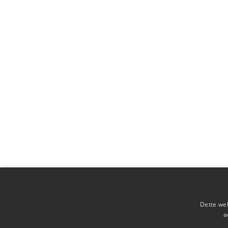
Copyright 2026 - Pilanto Aps
Dette web
a