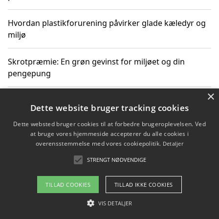
Hvordan plastikforurening påvirker glade kæledyr og
miljø
Skrotpræmie: En grøn gevinst for miljøet og din
pengepung
×
Hvordan blåfade med rist kan hjælpe med at reducere
Dette website bruger tracking cookies
plastik i havet
Dette websted bruger cookies til at forbedre brugeroplevelsen. Ved
at bruge vores hjemmeside accepterer du alle cookies i
Spil kasinospil på et troværdigt online casino: Din
overensstemmelse med vores cookiepolitik.
Detaljer
guide til sikker og sjov underholdning
STRENGT NØDVENDIGE
TILLAD COOKIES
TILLAD IKKE COOKIES
Copyright 2026 - Pilanto Aps
VIS DETALJER
Om / kontakt
Blog
Betingelser