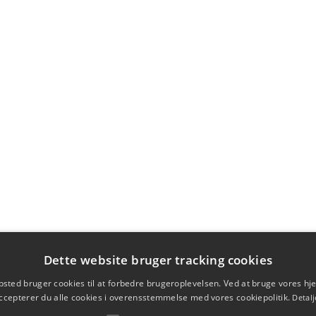
Dette website bruger tracking cookies
sted bruger cookies til at forbedre brugeroplevelsen. Ved at bruge vores 
ccepterer du alle cookies i overensstemmelse med vores cookiepolitik.
Detalj