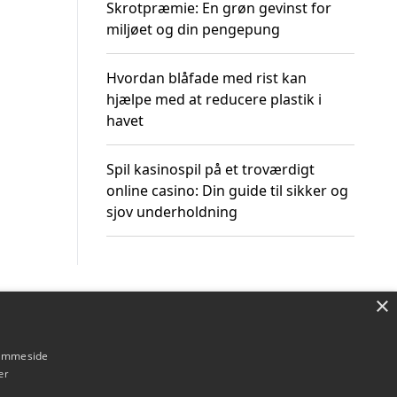
Skrotpræmie: En grøn gevinst for
miljøet og din pengepung
Hvordan blåfade med rist kan
hjælpe med at reducere plastik i
havet
Spil kasinospil på et troværdigt
online casino: Din guide til sikker og
sjov underholdning
×
Om / kontakt
Blog
Betingelser
hjemmeside
er