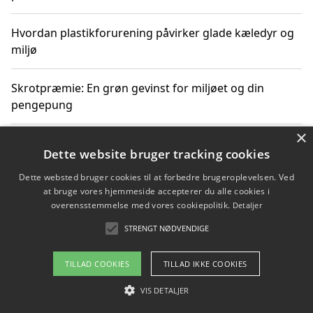
Hvordan plastikforurening påvirker glade kæledyr og
miljø
Skrotpræmie: En grøn gevinst for miljøet og din
pengepung
×
Hvordan blåfade med rist kan hjælpe med at reducere
Dette website bruger tracking cookies
plastik i havet
Dette websted bruger cookies til at forbedre brugeroplevelsen. Ved
at bruge vores hjemmeside accepterer du alle cookies i
Spil kasinospil på et troværdigt online casino: Din
overensstemmelse med vores cookiepolitik.
Detaljer
guide til sikker og sjov underholdning
STRENGT NØDVENDIGE
TILLAD COOKIES
TILLAD IKKE COOKIES
Copyright 2026 - Pilanto Aps
VIS DETALJER
Om / kontakt
Blog
Betingelser