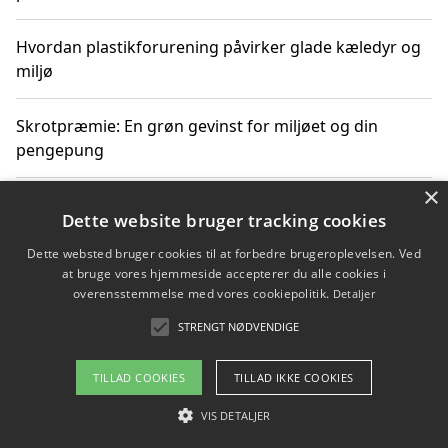
Hvordan plastikforurening påvirker glade kæledyr og
miljø
Skrotpræmie: En grøn gevinst for miljøet og din
pengepung
×
Hvordan blåfade med rist kan hjælpe med at reducere
Dette website bruger tracking cookies
plastik i havet
Dette websted bruger cookies til at forbedre brugeroplevelsen. Ved
at bruge vores hjemmeside accepterer du alle cookies i
Spil kasinospil på et troværdigt online casino: Din
overensstemmelse med vores cookiepolitik.
Detaljer
guide til sikker og sjov underholdning
STRENGT NØDVENDIGE
TILLAD COOKIES
TILLAD IKKE COOKIES
Copyright 2026 - Pilanto Aps
VIS DETALJER
Om / kontakt
Blog
Betingelser