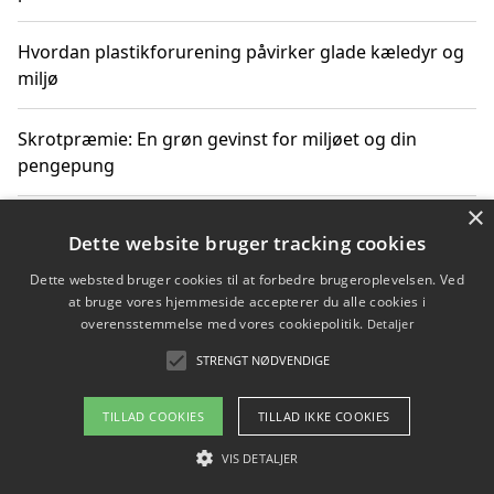
Hvordan plastikforurening påvirker glade kæledyr og
miljø
Skrotpræmie: En grøn gevinst for miljøet og din
pengepung
×
Hvordan blåfade med rist kan hjælpe med at reducere
Dette website bruger tracking cookies
plastik i havet
Dette websted bruger cookies til at forbedre brugeroplevelsen. Ved
at bruge vores hjemmeside accepterer du alle cookies i
Spil kasinospil på et troværdigt online casino: Din
overensstemmelse med vores cookiepolitik.
Detaljer
guide til sikker og sjov underholdning
STRENGT NØDVENDIGE
TILLAD COOKIES
TILLAD IKKE COOKIES
Copyright 2026 - Pilanto Aps
VIS DETALJER
Om / kontakt
Blog
Betingelser