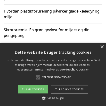
Hvordan plastikforurening påvirker glade kæledyr og
miljø
Skrotpræmie: En grøn gevinst for miljøet og din
pengepung
×
Hvordan blåfade med rist kan hjælpe med at reducere
Dette website bruger tracking cookies
plastik i havet
Dette websted bruger cookies til at forbedre brugeroplevelsen. Ved
at bruge vores hjemmeside accepterer du alle cookies i
Spil kasinospil på et troværdigt online casino: Din
overensstemmelse med vores cookiepolitik.
Detaljer
guide til sikker og sjov underholdning
STRENGT NØDVENDIGE
TILLAD COOKIES
TILLAD IKKE COOKIES
Copyright 2026 - Pilanto Aps
VIS DETALJER
Om / kontakt
Blog
Betingelser