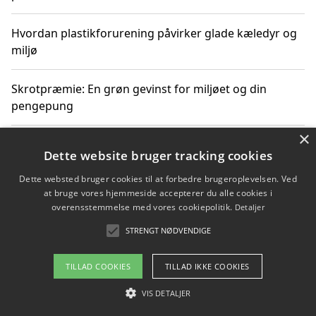
Hvordan plastikforurening påvirker glade kæledyr og
miljø
Skrotpræmie: En grøn gevinst for miljøet og din
pengepung
×
Hvordan blåfade med rist kan hjælpe med at reducere
Dette website bruger tracking cookies
plastik i havet
Dette websted bruger cookies til at forbedre brugeroplevelsen. Ved
at bruge vores hjemmeside accepterer du alle cookies i
Spil kasinospil på et troværdigt online casino: Din
overensstemmelse med vores cookiepolitik.
Detaljer
guide til sikker og sjov underholdning
STRENGT NØDVENDIGE
TILLAD COOKIES
TILLAD IKKE COOKIES
Copyright 2026 - Pilanto Aps
VIS DETALJER
Om / kontakt
Blog
Betingelser