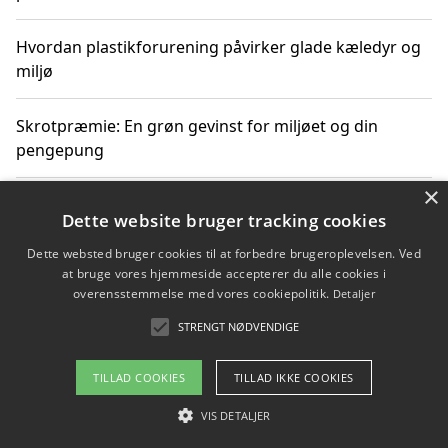
Hvordan plastikforurening påvirker glade kæledyr og
miljø
Skrotpræmie: En grøn gevinst for miljøet og din
pengepung
×
Hvordan blåfade med rist kan hjælpe med at reducere
Dette website bruger tracking cookies
plastik i havet
Dette websted bruger cookies til at forbedre brugeroplevelsen. Ved
at bruge vores hjemmeside accepterer du alle cookies i
Spil kasinospil på et troværdigt online casino: Din
overensstemmelse med vores cookiepolitik.
Detaljer
guide til sikker og sjov underholdning
STRENGT NØDVENDIGE
TILLAD COOKIES
TILLAD IKKE COOKIES
Copyright 2026 - Pilanto Aps
VIS DETALJER
Om / kontakt
Blog
Betingelser