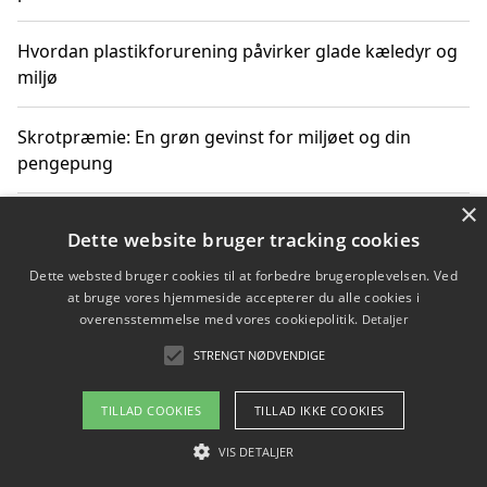
Hvordan plastikforurening påvirker glade kæledyr og
miljø
Skrotpræmie: En grøn gevinst for miljøet og din
pengepung
×
Hvordan blåfade med rist kan hjælpe med at reducere
Dette website bruger tracking cookies
plastik i havet
Dette websted bruger cookies til at forbedre brugeroplevelsen. Ved
at bruge vores hjemmeside accepterer du alle cookies i
Spil kasinospil på et troværdigt online casino: Din
overensstemmelse med vores cookiepolitik.
Detaljer
guide til sikker og sjov underholdning
STRENGT NØDVENDIGE
TILLAD COOKIES
TILLAD IKKE COOKIES
Copyright 2026 - Pilanto Aps
VIS DETALJER
Om / kontakt
Blog
Betingelser