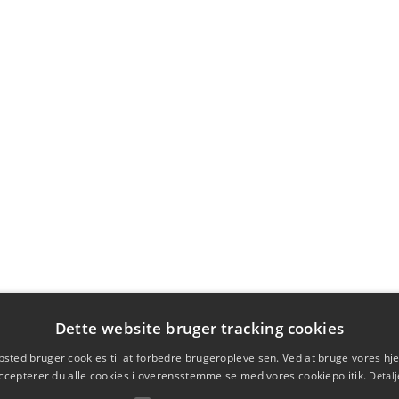
Dette website bruger tracking cookies
sted bruger cookies til at forbedre brugeroplevelsen. Ved at bruge vores 
ccepterer du alle cookies i overensstemmelse med vores cookiepolitik.
Detalj