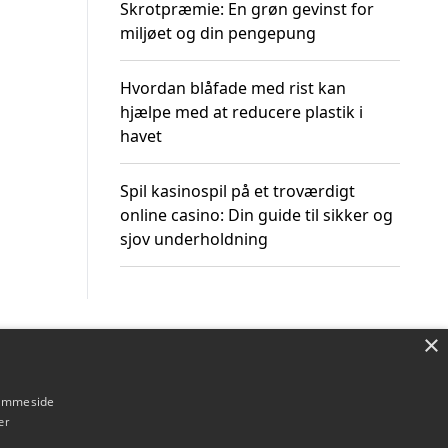
Skrotpræmie: En grøn gevinst for
miljøet og din pengepung
Hvordan blåfade med rist kan
hjælpe med at reducere plastik i
havet
Spil kasinospil på et troværdigt
online casino: Din guide til sikker og
sjov underholdning
×
Om / kontakt
Blog
Betingelser
hjemmeside
er