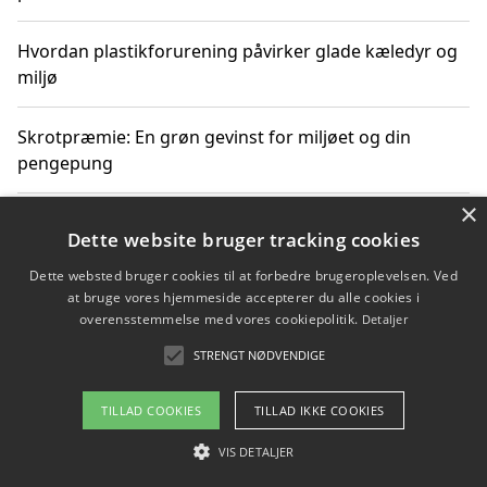
Hvordan plastikforurening påvirker glade kæledyr og
miljø
Skrotpræmie: En grøn gevinst for miljøet og din
pengepung
×
Hvordan blåfade med rist kan hjælpe med at reducere
Dette website bruger tracking cookies
plastik i havet
Dette websted bruger cookies til at forbedre brugeroplevelsen. Ved
at bruge vores hjemmeside accepterer du alle cookies i
Spil kasinospil på et troværdigt online casino: Din
overensstemmelse med vores cookiepolitik.
Detaljer
guide til sikker og sjov underholdning
STRENGT NØDVENDIGE
TILLAD COOKIES
TILLAD IKKE COOKIES
Copyright 2026 - Pilanto Aps
VIS DETALJER
Om / kontakt
Blog
Betingelser