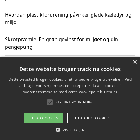
Hvordan plastikforurening påvirker glade kæledyr og
miljø
Skrotpræmie: En grøn gevinst for miljøet og din
pengepung
×
Hvordan blåfade med rist kan hjælpe med at reducere
Dette website bruger tracking cookies
plastik i havet
Dette websted bruger cookies til at forbedre brugeroplevelsen. Ved
at bruge vores hjemmeside accepterer du alle cookies i
Spil kasinospil på et troværdigt online casino: Din
overensstemmelse med vores cookiepolitik.
Detaljer
guide til sikker og sjov underholdning
STRENGT NØDVENDIGE
TILLAD COOKIES
TILLAD IKKE COOKIES
Copyright 2026 - Pilanto Aps
VIS DETALJER
Om / kontakt
Blog
Betingelser