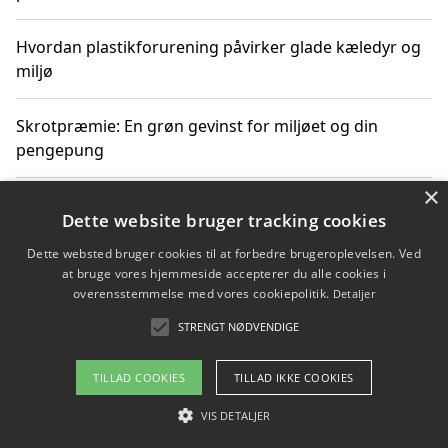
Hvordan plastikforurening påvirker glade kæledyr og
miljø
Skrotpræmie: En grøn gevinst for miljøet og din
pengepung
×
Hvordan blåfade med rist kan hjælpe med at reducere
Dette website bruger tracking cookies
plastik i havet
Dette websted bruger cookies til at forbedre brugeroplevelsen. Ved
at bruge vores hjemmeside accepterer du alle cookies i
Spil kasinospil på et troværdigt online casino: Din
overensstemmelse med vores cookiepolitik.
Detaljer
guide til sikker og sjov underholdning
STRENGT NØDVENDIGE
TILLAD COOKIES
TILLAD IKKE COOKIES
Copyright 2026 - Pilanto Aps
VIS DETALJER
Om / kontakt
Blog
Betingelser