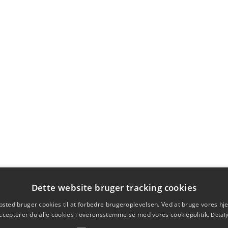
Dette website bruger tracking cookies
sted bruger cookies til at forbedre brugeroplevelsen. Ved at bruge vores 
ccepterer du alle cookies i overensstemmelse med vores cookiepolitik.
Detalj