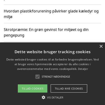
Hvordan plastikforurening påvirker glade kæledyr og
miljø
Skrotpræmie: En grøn gevinst for miljøet og din
pengepung
×
Hvordan blåfade med rist kan hjælpe med at reducere
Dette website bruger tracking cookies
plastik i havet
Dette websted bruger cookies til at forbedre brugeroplevelsen. Ved
at bruge vores hjemmeside accepterer du alle cookies i
Spil kasinospil på et troværdigt online casino: Din
overensstemmelse med vores cookiepolitik.
Detaljer
guide til sikker og sjov underholdning
STRENGT NØDVENDIGE
TILLAD COOKIES
TILLAD IKKE COOKIES
Copyright 2026 - Pilanto Aps
VIS DETALJER
Om / kontakt
Blog
Betingelser