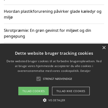
Hvordan plastikforurening påvirker glade kæledyr og
miljø
Skrotpræmie: En grøn gevinst for miljøet og din
pengepung
×
Hvordan blåfade med rist kan hjælpe med at reducere
Dette website bruger tracking cookies
plastik i havet
Dette websted bruger cookies til at forbedre brugeroplevelsen. Ved
at bruge vores hjemmeside accepterer du alle cookies i
Spil kasinospil på et troværdigt online casino: Din
overensstemmelse med vores cookiepolitik.
Detaljer
guide til sikker og sjov underholdning
STRENGT NØDVENDIGE
TILLAD COOKIES
TILLAD IKKE COOKIES
Copyright 2026 - Pilanto Aps
VIS DETALJER
Om / kontakt
Blog
Betingelser