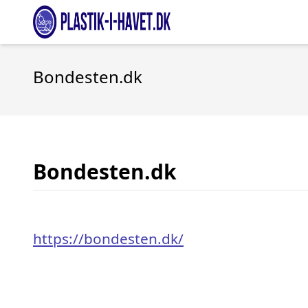
Bondesten.dk
Bondesten.dk
https://bondesten.dk/