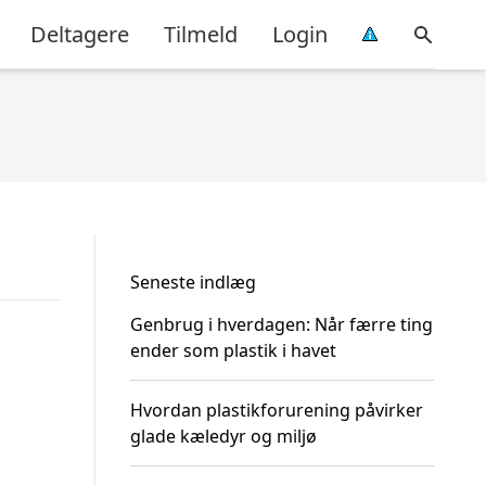
Deltagere
Tilmeld
Login
Seneste indlæg
Genbrug i hverdagen: Når færre ting
ender som plastik i havet
Hvordan plastikforurening påvirker
glade kæledyr og miljø