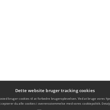
Dette website bruger tracking cookies
sted bruger cookies til at forbedre brugeroplevelsen. Ved at bruge vores 
ccepterer du alle cookies i overensstemmelse med vores cookiepolitik.
Detalj