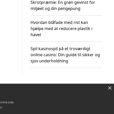
Skrotpræmie: En grøn gevinst for
miljøet og din pengepung
Hvordan blåfade med rist kan
hjælpe med at reducere plastik i
havet
Spil kasinospil på et troværdigt
online casino: Din guide til sikker og
sjov underholdning
×
Om / kontakt
Blog
Betingelser
hjemmeside
er