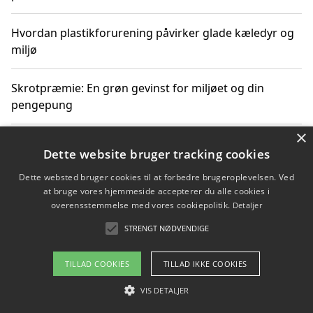
Hvordan plastikforurening påvirker glade kæledyr og
miljø
Skrotpræmie: En grøn gevinst for miljøet og din
pengepung
×
Hvordan blåfade med rist kan hjælpe med at reducere
Dette website bruger tracking cookies
plastik i havet
Dette websted bruger cookies til at forbedre brugeroplevelsen. Ved
at bruge vores hjemmeside accepterer du alle cookies i
Spil kasinospil på et troværdigt online casino: Din
overensstemmelse med vores cookiepolitik.
Detaljer
guide til sikker og sjov underholdning
STRENGT NØDVENDIGE
TILLAD COOKIES
TILLAD IKKE COOKIES
Copyright 2026 - Pilanto Aps
VIS DETALJER
Om / kontakt
Blog
Betingelser