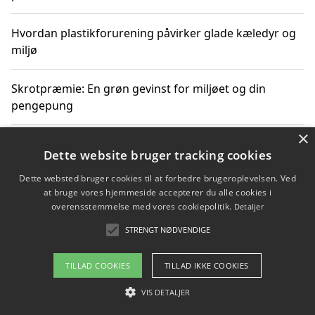
Hvordan plastikforurening påvirker glade kæledyr og
miljø
Skrotpræmie: En grøn gevinst for miljøet og din
pengepung
×
Hvordan blåfade med rist kan hjælpe med at reducere
Dette website bruger tracking cookies
plastik i havet
Dette websted bruger cookies til at forbedre brugeroplevelsen. Ved
at bruge vores hjemmeside accepterer du alle cookies i
Spil kasinospil på et troværdigt online casino: Din
overensstemmelse med vores cookiepolitik.
Detaljer
guide til sikker og sjov underholdning
STRENGT NØDVENDIGE
TILLAD COOKIES
TILLAD IKKE COOKIES
Copyright 2026 - Pilanto Aps
VIS DETALJER
Om / kontakt
Blog
Betingelser