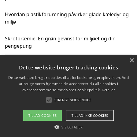
Hvordan plastikforurening påvirker glade kæledyr og
miljø
Skrotpræmie: En grøn gevinst for miljøet og din
pengepung
×
Hvordan blåfade med rist kan hjælpe med at reducere
Dette website bruger tracking cookies
plastik i havet
Dette websted bruger cookies til at forbedre brugeroplevelsen. Ved
at bruge vores hjemmeside accepterer du alle cookies i
Spil kasinospil på et troværdigt online casino: Din
overensstemmelse med vores cookiepolitik.
Detaljer
guide til sikker og sjov underholdning
STRENGT NØDVENDIGE
TILLAD COOKIES
TILLAD IKKE COOKIES
Copyright 2026 - Pilanto Aps
VIS DETALJER
Om / kontakt
Blog
Betingelser