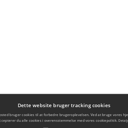
Dette website bruger tracking cookies
sted bruger cookies til at forbedre brugeroplevelsen. Ved at bruge vores 
ccepterer du alle cookies i overensstemmelse med vores cookiepolitik.
Detalj