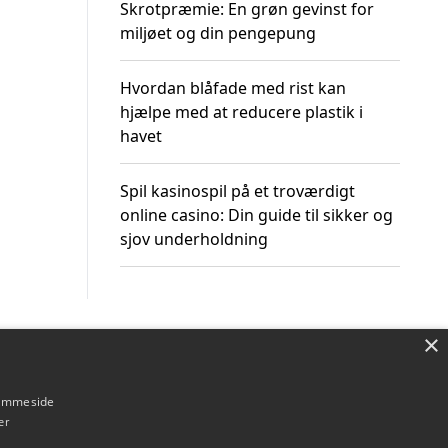
Skrotpræmie: En grøn gevinst for
miljøet og din pengepung
Hvordan blåfade med rist kan
hjælpe med at reducere plastik i
havet
Spil kasinospil på et troværdigt
online casino: Din guide til sikker og
sjov underholdning
×
Om / kontakt
Blog
Betingelser
hjemmeside
er