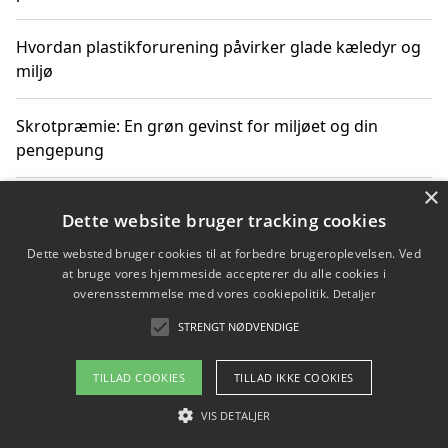
Hvordan plastikforurening påvirker glade kæledyr og
miljø
Skrotpræmie: En grøn gevinst for miljøet og din
pengepung
×
Hvordan blåfade med rist kan hjælpe med at reducere
Dette website bruger tracking cookies
plastik i havet
Dette websted bruger cookies til at forbedre brugeroplevelsen. Ved
at bruge vores hjemmeside accepterer du alle cookies i
Spil kasinospil på et troværdigt online casino: Din
overensstemmelse med vores cookiepolitik.
Detaljer
guide til sikker og sjov underholdning
STRENGT NØDVENDIGE
TILLAD COOKIES
TILLAD IKKE COOKIES
Copyright 2026 - Pilanto Aps
VIS DETALJER
Om / kontakt
Blog
Betingelser