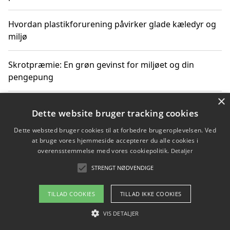
Hvordan plastikforurening påvirker glade kæledyr og
miljø
Skrotpræmie: En grøn gevinst for miljøet og din
pengepung
×
Hvordan blåfade med rist kan hjælpe med at reducere
Dette website bruger tracking cookies
plastik i havet
Dette websted bruger cookies til at forbedre brugeroplevelsen. Ved
at bruge vores hjemmeside accepterer du alle cookies i
Spil kasinospil på et troværdigt online casino: Din
overensstemmelse med vores cookiepolitik.
Detaljer
guide til sikker og sjov underholdning
STRENGT NØDVENDIGE
TILLAD COOKIES
TILLAD IKKE COOKIES
Copyright 2026 - Pilanto Aps
VIS DETALJER
Om / kontakt
Blog
Betingelser