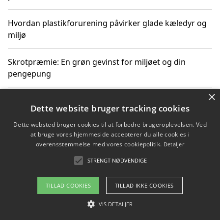
Hvordan plastikforurening påvirker glade kæledyr og
miljø
Skrotpræmie: En grøn gevinst for miljøet og din
pengepung
×
Hvordan blåfade med rist kan hjælpe med at reducere
Dette website bruger tracking cookies
plastik i havet
Dette websted bruger cookies til at forbedre brugeroplevelsen. Ved
at bruge vores hjemmeside accepterer du alle cookies i
Spil kasinospil på et troværdigt online casino: Din
overensstemmelse med vores cookiepolitik.
Detaljer
guide til sikker og sjov underholdning
STRENGT NØDVENDIGE
TILLAD COOKIES
TILLAD IKKE COOKIES
Copyright 2026 - Pilanto Aps
VIS DETALJER
Om / kontakt
Blog
Betingelser