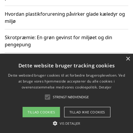
Hvordan plastikforurening påvirker glade kæledyr og
miljø
Skrotpræmie: En grøn gevinst for miljøet og din
pengepung
×
Hvordan blåfade med rist kan hjælpe med at reducere
Dette website bruger tracking cookies
plastik i havet
Dette websted bruger cookies til at forbedre brugeroplevelsen. Ved
at bruge vores hjemmeside accepterer du alle cookies i
Spil kasinospil på et troværdigt online casino: Din
overensstemmelse med vores cookiepolitik.
Detaljer
guide til sikker og sjov underholdning
STRENGT NØDVENDIGE
TILLAD COOKIES
TILLAD IKKE COOKIES
Copyright 2026 - Pilanto Aps
VIS DETALJER
Om / kontakt
Blog
Betingelser