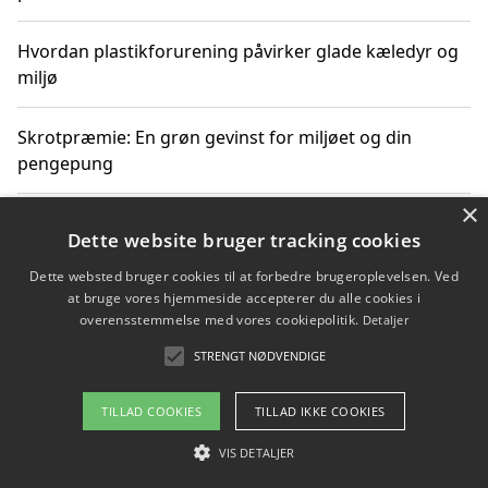
Hvordan plastikforurening påvirker glade kæledyr og
miljø
Skrotpræmie: En grøn gevinst for miljøet og din
pengepung
×
Hvordan blåfade med rist kan hjælpe med at reducere
Dette website bruger tracking cookies
plastik i havet
Dette websted bruger cookies til at forbedre brugeroplevelsen. Ved
at bruge vores hjemmeside accepterer du alle cookies i
Spil kasinospil på et troværdigt online casino: Din
overensstemmelse med vores cookiepolitik.
Detaljer
guide til sikker og sjov underholdning
STRENGT NØDVENDIGE
TILLAD COOKIES
TILLAD IKKE COOKIES
Copyright 2026 - Pilanto Aps
VIS DETALJER
Om / kontakt
Blog
Betingelser