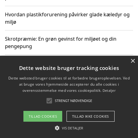
Hvordan plastikforurening påvirker glade kæledyr og
miljø
Skrotpræmie: En grøn gevinst for miljøet og din
pengepung
×
Hvordan blåfade med rist kan hjælpe med at reducere
Dette website bruger tracking cookies
plastik i havet
Dette websted bruger cookies til at forbedre brugeroplevelsen. Ved
at bruge vores hjemmeside accepterer du alle cookies i
Spil kasinospil på et troværdigt online casino: Din
overensstemmelse med vores cookiepolitik.
Detaljer
guide til sikker og sjov underholdning
STRENGT NØDVENDIGE
TILLAD COOKIES
TILLAD IKKE COOKIES
Copyright 2026 - Pilanto Aps
VIS DETALJER
Om / kontakt
Blog
Betingelser