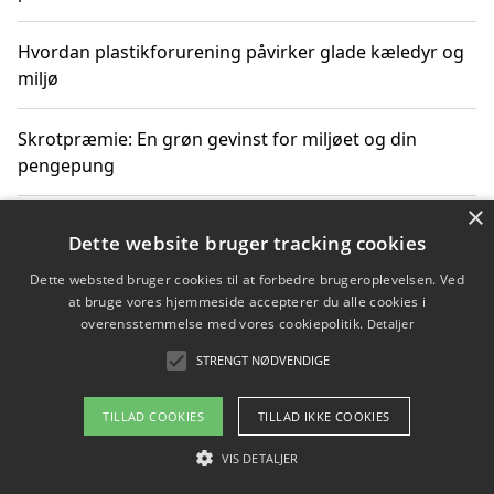
Hvordan plastikforurening påvirker glade kæledyr og
miljø
Skrotpræmie: En grøn gevinst for miljøet og din
pengepung
×
Hvordan blåfade med rist kan hjælpe med at reducere
Dette website bruger tracking cookies
plastik i havet
Dette websted bruger cookies til at forbedre brugeroplevelsen. Ved
at bruge vores hjemmeside accepterer du alle cookies i
Spil kasinospil på et troværdigt online casino: Din
overensstemmelse med vores cookiepolitik.
Detaljer
guide til sikker og sjov underholdning
STRENGT NØDVENDIGE
TILLAD COOKIES
TILLAD IKKE COOKIES
Copyright 2026 - Pilanto Aps
VIS DETALJER
Om / kontakt
Blog
Betingelser