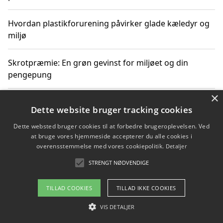
Hvordan plastikforurening påvirker glade kæledyr og
miljø
Skrotpræmie: En grøn gevinst for miljøet og din
pengepung
×
Hvordan blåfade med rist kan hjælpe med at reducere
Dette website bruger tracking cookies
plastik i havet
Dette websted bruger cookies til at forbedre brugeroplevelsen. Ved
at bruge vores hjemmeside accepterer du alle cookies i
Spil kasinospil på et troværdigt online casino: Din
overensstemmelse med vores cookiepolitik.
Detaljer
guide til sikker og sjov underholdning
STRENGT NØDVENDIGE
TILLAD COOKIES
TILLAD IKKE COOKIES
Copyright 2026 - Pilanto Aps
VIS DETALJER
Om / kontakt
Blog
Betingelser