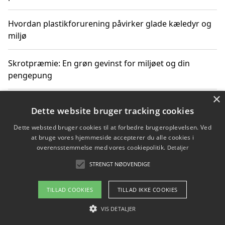
Hvordan plastikforurening påvirker glade kæledyr og
miljø
Skrotpræmie: En grøn gevinst for miljøet og din
pengepung
×
Hvordan blåfade med rist kan hjælpe med at reducere
Dette website bruger tracking cookies
plastik i havet
Dette websted bruger cookies til at forbedre brugeroplevelsen. Ved
at bruge vores hjemmeside accepterer du alle cookies i
Spil kasinospil på et troværdigt online casino: Din
overensstemmelse med vores cookiepolitik.
Detaljer
guide til sikker og sjov underholdning
STRENGT NØDVENDIGE
TILLAD COOKIES
TILLAD IKKE COOKIES
Copyright 2026 - Pilanto Aps
VIS DETALJER
Om / kontakt
Blog
Betingelser