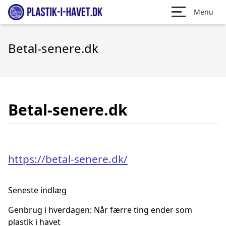
Menu
Betal-senere.dk
Betal-senere.dk
https://betal-senere.dk/
Seneste indlæg
Genbrug i hverdagen: Når færre ting ender som
plastik i havet