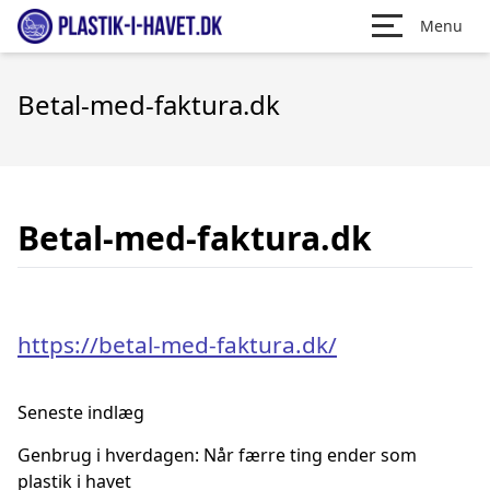
Menu
Betal-med-faktura.dk
Betal-med-faktura.dk
https://betal-med-faktura.dk/
Seneste indlæg
Genbrug i hverdagen: Når færre ting ender som
plastik i havet