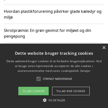
Hvordan plastikforurening påvirker glade kæledyr og
miljø
Skrotpræmie: En grøn gevinst for miljøet og din
pengepung
×
Hvordan blåfade med rist kan hjælpe med at reducere
Dette website bruger tracking cookies
plastik i havet
Dette websted bruger cookies til at forbedre brugeroplevelsen. Ved
at bruge vores hjemmeside accepterer du alle cookies i
Spil kasinospil på et troværdigt online casino: Din
overensstemmelse med vores cookiepolitik.
Detaljer
guide til sikker og sjov underholdning
STRENGT NØDVENDIGE
TILLAD COOKIES
TILLAD IKKE COOKIES
Copyright 2026 - Pilanto Aps
VIS DETALJER
Om / kontakt
Blog
Betingelser