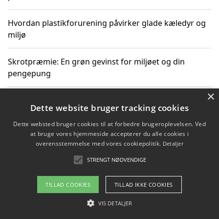
Hvordan plastikforurening påvirker glade kæledyr og
miljø
Skrotpræmie: En grøn gevinst for miljøet og din
pengepung
×
Hvordan blåfade med rist kan hjælpe med at reducere
Dette website bruger tracking cookies
plastik i havet
Dette websted bruger cookies til at forbedre brugeroplevelsen. Ved
at bruge vores hjemmeside accepterer du alle cookies i
Spil kasinospil på et troværdigt online casino: Din
overensstemmelse med vores cookiepolitik.
Detaljer
guide til sikker og sjov underholdning
STRENGT NØDVENDIGE
TILLAD COOKIES
TILLAD IKKE COOKIES
Copyright 2026 - Pilanto Aps
VIS DETALJER
Om / kontakt
Blog
Betingelser