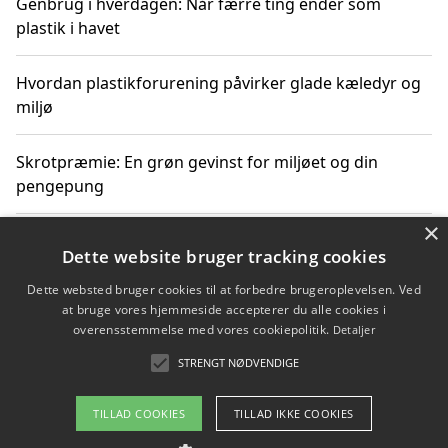
Genbrug i hverdagen: Når færre ting ender som
plastik i havet
Hvordan plastikforurening påvirker glade kæledyr og
miljø
Skrotpræmie: En grøn gevinst for miljøet og din
pengepung
×
Hvordan blåfade med rist kan hjælpe med at reducere
Dette website bruger tracking cookies
plastik i havet
Dette websted bruger cookies til at forbedre brugeroplevelsen. Ved
at bruge vores hjemmeside accepterer du alle cookies i
Spil kasinospil på et troværdigt online casino: Din
overensstemmelse med vores cookiepolitik.
Detaljer
guide til sikker og sjov underholdning
STRENGT NØDVENDIGE
TILLAD COOKIES
TILLAD IKKE COOKIES
Copyright 2026 - Pilanto Aps