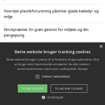
Hvordan plastikforurening påvirker glade kæledyr og
miljø
Skrotpræmie: En grøn gevinst for miljøet og din
pengepung
×
Hvordan blåfade med rist kan hjælpe med at reducere
Dette website bruger tracking cookies
plastik i havet
Dette websted bruger cookies til at forbedre brugeroplevelsen. Ved
at bruge vores hjemmeside accepterer du alle cookies i
Spil kasinospil på et troværdigt online casino: Din
overensstemmelse med vores cookiepolitik.
Detaljer
guide til sikker og sjov underholdning
STRENGT NØDVENDIGE
TILLAD COOKIES
TILLAD IKKE COOKIES
Copyright 2026 - Pilanto Aps
VIS DETALJER
Om / kontakt
Blog
Betingelser