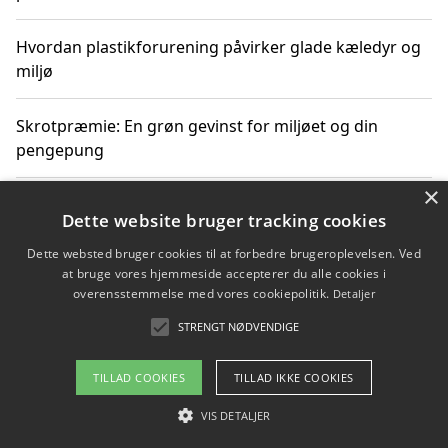
Hvordan plastikforurening påvirker glade kæledyr og
miljø
Skrotpræmie: En grøn gevinst for miljøet og din
pengepung
×
Hvordan blåfade med rist kan hjælpe med at reducere
Dette website bruger tracking cookies
plastik i havet
Dette websted bruger cookies til at forbedre brugeroplevelsen. Ved
at bruge vores hjemmeside accepterer du alle cookies i
Spil kasinospil på et troværdigt online casino: Din
overensstemmelse med vores cookiepolitik.
Detaljer
guide til sikker og sjov underholdning
STRENGT NØDVENDIGE
TILLAD COOKIES
TILLAD IKKE COOKIES
Copyright 2026 - Pilanto Aps
VIS DETALJER
Om / kontakt
Blog
Betingelser