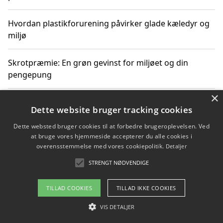
Hvordan plastikforurening påvirker glade kæledyr og
miljø
Skrotpræmie: En grøn gevinst for miljøet og din
pengepung
×
Hvordan blåfade med rist kan hjælpe med at reducere
Dette website bruger tracking cookies
plastik i havet
Dette websted bruger cookies til at forbedre brugeroplevelsen. Ved
at bruge vores hjemmeside accepterer du alle cookies i
Spil kasinospil på et troværdigt online casino: Din
overensstemmelse med vores cookiepolitik.
Detaljer
guide til sikker og sjov underholdning
STRENGT NØDVENDIGE
TILLAD COOKIES
TILLAD IKKE COOKIES
Copyright 2026 - Pilanto Aps
VIS DETALJER
Om / kontakt
Blog
Betingelser