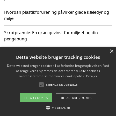
Hvordan plastikforurening påvirker glade kæledyr og
miljø
Skrotpræmie: En grøn gevinst for miljøet og din
pengepung
×
Hvordan blåfade med rist kan hjælpe med at reducere
Dette website bruger tracking cookies
plastik i havet
Dette websted bruger cookies til at forbedre brugeroplevelsen. Ved
at bruge vores hjemmeside accepterer du alle cookies i
Spil kasinospil på et troværdigt online casino: Din
overensstemmelse med vores cookiepolitik.
Detaljer
guide til sikker og sjov underholdning
STRENGT NØDVENDIGE
TILLAD COOKIES
TILLAD IKKE COOKIES
Copyright 2026 - Pilanto Aps
VIS DETALJER
Om / kontakt
Blog
Betingelser