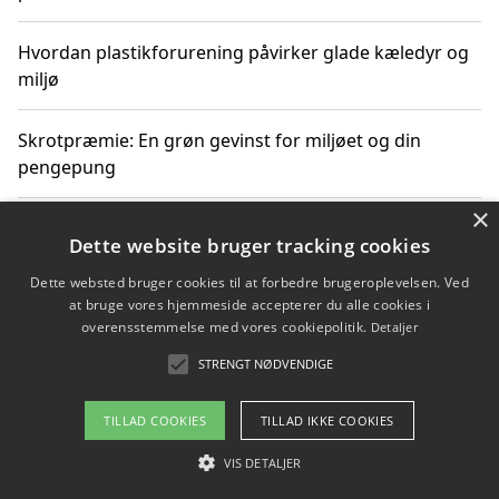
Hvordan plastikforurening påvirker glade kæledyr og
miljø
Skrotpræmie: En grøn gevinst for miljøet og din
pengepung
×
Hvordan blåfade med rist kan hjælpe med at reducere
Dette website bruger tracking cookies
plastik i havet
Dette websted bruger cookies til at forbedre brugeroplevelsen. Ved
at bruge vores hjemmeside accepterer du alle cookies i
Spil kasinospil på et troværdigt online casino: Din
overensstemmelse med vores cookiepolitik.
Detaljer
guide til sikker og sjov underholdning
STRENGT NØDVENDIGE
TILLAD COOKIES
TILLAD IKKE COOKIES
Copyright 2026 - Pilanto Aps
VIS DETALJER
Om / kontakt
Blog
Betingelser